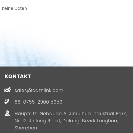
Keine Daten
KONTAKT
sales@caznlink.com
86-0755-2900 5959
Hauptsitz: Gebäude A, Jinruihua Industrial Park,
Nr. 12, Jinlong Road, Dalang, Bezirk Longhua,
Shenzhen