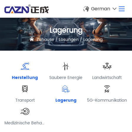
German
Lagerung
Zuhause
/
Lösungen
/
Lagerung
Herstellung
Saubere Energie
Landwirtschaft
Transport
Lagerung
5G-Kommunikation
Medizinische Behandlung